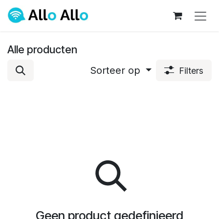
Overslaan naar inhoud
Alle producten
Sorteer op
Filters
Geen product gedefinieerd