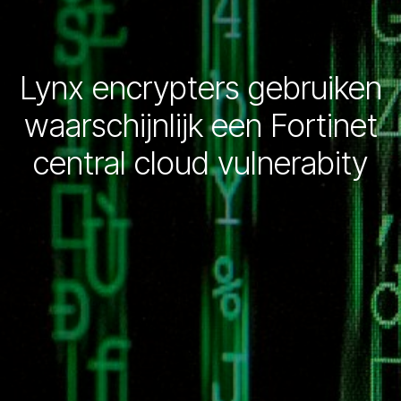
Lynx encrypters gebruiken
waarschijnlijk een Fortinet
central cloud vulnerabity