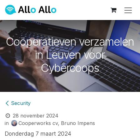
Overslaan naar inhoud
Coöperatieven verzamelen
in Leuven voor
Cybercoops
Security
28 november 2024
in
Cooperworks cv, Bruno Impens
Donderdag 7 maart 2024